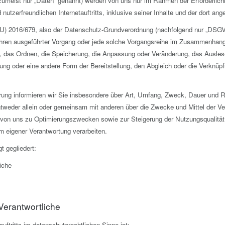
umeist nur „Daten“ genannt) werden von uns nur im Rahmen der Erforderlic
 nutzerfreundlichen Internetauftritts, inklusive seiner Inhalte und der dort an
EU) 2016/679, also der Datenschutz-Grundverordnung (nachfolgend nur „DSGVO“ 
rfahren ausgeführter Vorgang oder jede solche Vorgangsreihe im Zusammenha
n, das Ordnen, die Speicherung, die Anpassung oder Veränderung, das Ausles
tung oder eine andere Form der Bereitstellung, den Abgleich oder die Verknü
rung informieren wir Sie insbesondere über Art, Umfang, Zweck, Dauer und R
tweder allein oder gemeinsam mit anderen über die Zwecke und Mittel der V
ie von uns zu Optimierungszwecken sowie zur Steigerung der Nutzungsqualit
um eigener Verantwortung verarbeiten.
t gegliedert:
iche
 Verantwortliche
auftritts im datenschutzrechtlichen Sinne ist: