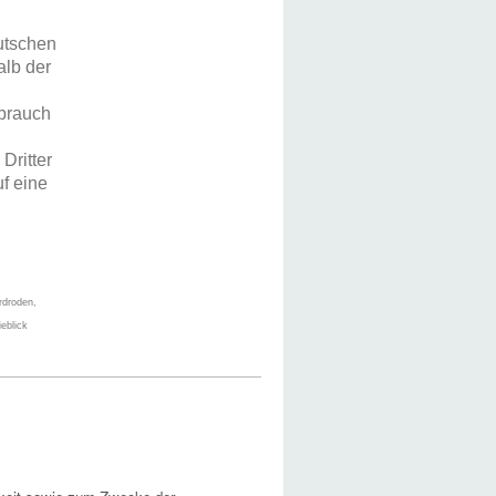
eutschen
alb der
ebrauch
Dritter
uf eine
rdroden,
eblick