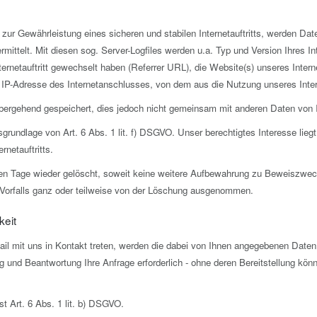
ur Gewährleistung eines sicheren und stabilen Internetauftritts, werden Dat
ittelt. Mit diesen sog. Server-Logfiles werden u.a. Typ und Version Ihres I
ernetauftritt gewechselt haben (Referrer URL), die Website(s) unseres Intern
e IP-Adresse des Internetanschlusses, von dem aus die Nutzung unseres Interne
ergehend gespeichert, dies jedoch nicht gemeinsam mit anderen Daten von 
grundlage von Art. 6 Abs. 1 lit. f) DSGVO. Unser berechtigtes Interesse liegt 
rnetauftritts.
 Tage wieder gelöscht, soweit keine weitere Aufbewahrung zu Beweiszwecken 
s Vorfalls ganz oder teilweise von der Löschung ausgenommen.
keit
ail mit uns in Kontakt treten, werden die dabei von Ihnen angegebenen Daten 
 und Beantwortung Ihre Anfrage erforderlich - ohne deren Bereitstellung könne
st Art. 6 Abs. 1 lit. b) DSGVO.