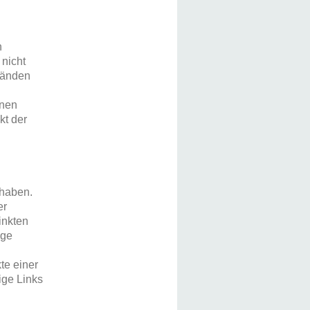
n
 nicht
ständen
inen
kt der
 haben.
er
linkten
ige
te einer
ige Links