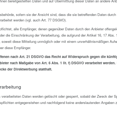
ihnen bereitgestellten Daten und auf Übermittlung dieser Daten an andere Anbi
behörde, sofern sie der Ansicht sind, dass die sie betreffenden Daten durch
arbeitet werden (vgl. auch Art. 77 DSGVO).
rpflichtet, alle Empfänger, denen gegenüber Daten durch den Anbieter offenge
er die Einschränkung der Verarbeitung, die aufgrund der Artikel 16, 17 Abs. 
ht, soweit diese Mitteilung unmöglich oder mit einem unverhältnismäßigen Au
ber diese Empfänger.
ffenen nach Art. 21 DSGVO das Recht auf Widerspruch gegen die künftig
bieter nach Maßgabe von Art. 6 Abs. 1 lit. f) DSGVO verarbeitet werden.
ke der Direktwerbung statthaft.
erarbeitung
ts verarbeiteten Daten werden gelöscht oder gesperrt, sobald der Zweck der S
pflichten entgegenstehen und nachfolgend keine anderslautenden Angaben z