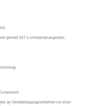
com
mmer gemäß §27 a Umsatzsteuergesetz:
sicherung:
 Europaweit
chtet, an Streitbeilegungsverfahren vor einer