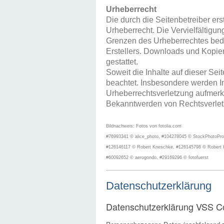
Urheberrecht
Die durch die Seitenbetreiber er
Urheberrecht. Die Vervielfältigu
Grenzen des Urheberrechtes bedü
Erstellers. Downloads und Kopien
gestattet.
Soweit die Inhalte auf dieser Sei
beachtet. Insbesondere werden Inh
Urheberrechtsverletzung aufmerk
Bekanntwerden von Rechtsverletz
Bildnachweis: Fotos von fotolia.com
#76993341 © alice_photo, #104278045 © StockPhotoPro,
#126146117 © Robert Kneschke, #126145798 © Robert K
#60092652 © aerogondo, #29169296 © fotofuerst
Datenschutzerklärung
Datenschutzerklärung VSS C