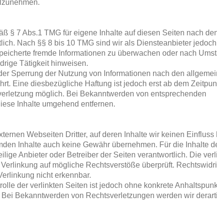
eilzunehmen.
äß § 7 Abs.1 TMG für eigene Inhalte auf diesen Seiten nach de
ich. Nach §§ 8 bis 10 TMG sind wir als Diensteanbieter jedoch
 gespeicherte fremde Informationen zu überwachen oder nach Um
idrige Tätigkeit hinweisen.
oder Sperrung der Nutzung von Informationen nach den allgeme
rt. Eine diesbezügliche Haftung ist jedoch erst ab dem Zeitpun
verletzung möglich. Bei Bekanntwerden von entsprechenden
iese Inhalte umgehend entfernen.
ternen Webseiten Dritter, auf deren Inhalte wir keinen Einfluss
emden Inhalte auch keine Gewähr übernehmen. Für die Inhalte d
weilige Anbieter oder Betreiber der Seiten verantwortlich. Die ver
Verlinkung auf mögliche Rechtsverstöße überprüft. Rechtswidr
Verlinkung nicht erkennbar.
olle der verlinkten Seiten ist jedoch ohne konkrete Anhaltspunk
. Bei Bekanntwerden von Rechtsverletzungen werden wir derart