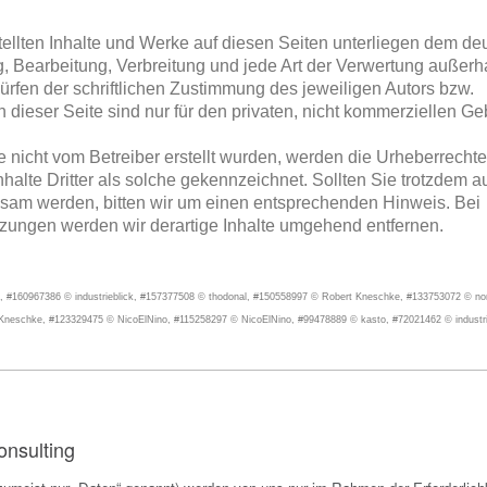
stellten Inhalte und Werke auf diesen Seiten unterliegen dem d
ng, Bearbeitung, Verbreitung und jede Art der Verwertung außerh
rfen der schriftlichen Zustimmung des jeweiligen Autors bzw.
 dieser Seite sind nur für den privaten, nicht kommerziellen G
te nicht vom Betreiber erstellt wurden, werden die Urheberrechte 
alte Dritter als solche gekennzeichnet. Sollten Sie trotzdem a
sam werden, bitten wir um einen entsprechenden Hinweis. Bei
ungen werden wir derartige Inhalte umgehend entfernen.
 #160967386 © industrieblick, #157377508 © thodonal, #150558997 © Robert Kneschke, #133753072 © no
neschke, #123329475 © NicoElNino, #115258297 © NicoElNino, #99478889 © kasto, #72021462 © industri
onsulting